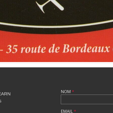
NOM
*
EARN
S
EMAIL
*