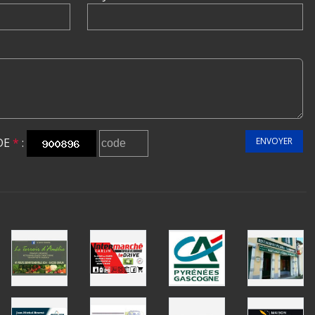
DE
*
:
ENVOYER