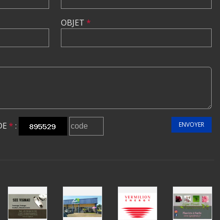
OBJET
*
DE
*
:
ENVOYER