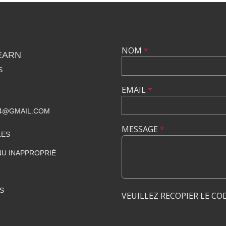
NOM
*
EARN
S
EMAIL
*
4@GMAIL.COM
MESSAGE
*
LES
U INAPPROPRIÉ
S
VEUILLEZ RECOPIER LE CO