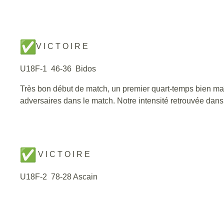
V I C T O I R E
U18F-1 46-36 Bidos
Très bon début de match, un premier quart-temps bien maî
adversaires dans le match. Notre intensité retrouvée dans 
V I C T O I R E
U18F-2 78-28 Ascain