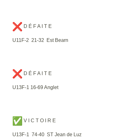
D É F A I T E
U11F-2 21-32 Est Bearn
D É F A I T E
U13F-1 16-69 Anglet
V I C T O I R E
U13F-1 74-40 ST Jean de Luz