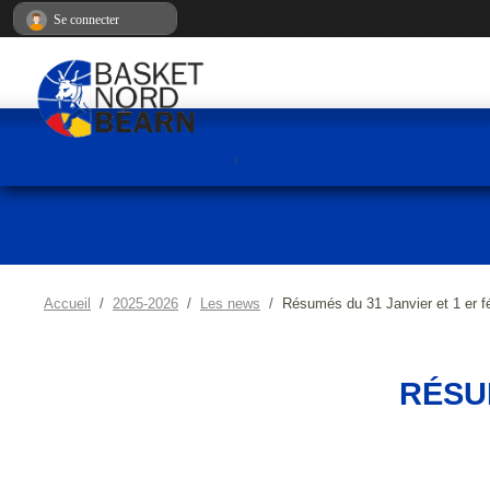
Panneau de gestion des cookies
Se connecter
Accueil
2025-2026
Les news
Résumés du 31 Janvier et 1 er fé
RÉSUM