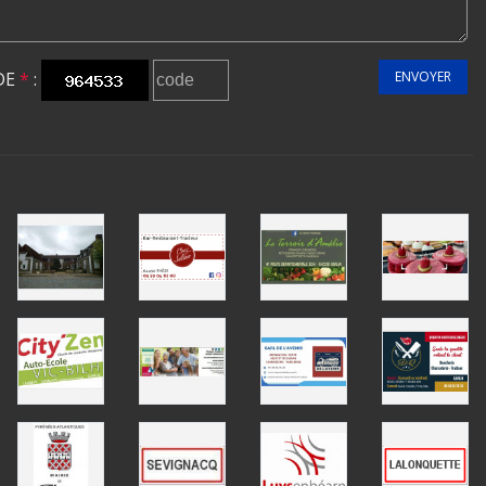
DE
*
:
ENVOYER