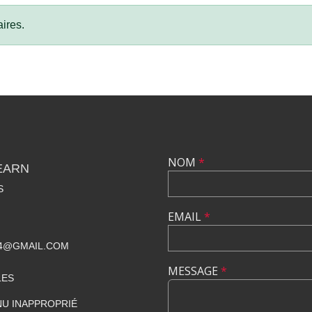
ires.
NOM
*
EARN
S
EMAIL
*
4@GMAIL.COM
MESSAGE
*
LES
U INAPPROPRIÉ